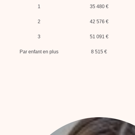
1
35 480 €
2
42 576 €
3
51 091 €
Par enfant en plus
8 515 €