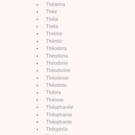
Théanna
Thée
Théïa
Thela
Thelma
Thémis
Théodora
Théodoria
Théodorie
Théodorine
Théodosie
Théodota
Théola
Théonie
Théophanée
Théophania
Théophanie
Théophila