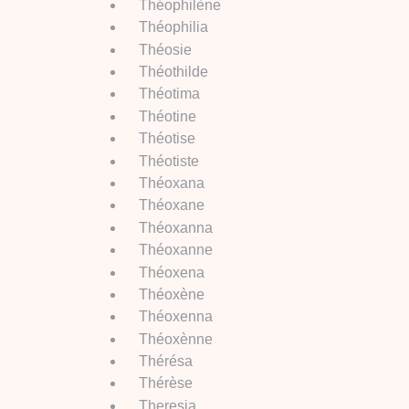
Théophilène
Théophilia
Théosie
Théothilde
Théotima
Théotine
Théotise
Théotiste
Théoxana
Théoxane
Théoxanna
Théoxanne
Théoxena
Théoxène
Théoxenna
Théoxènne
Thérésa
Thérèse
Theresia