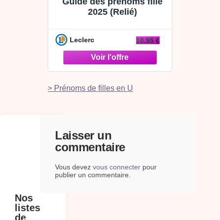
Guide des prénoms fille
2025 (Relié)
Leclerc
10.95 €
> Prénoms de filles en U
Laisser un
commentaire
Vous devez
vous connecter
pour
publier un commentaire.
Nos
listes
de