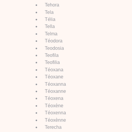
Tehora
Tela
Télia
Tella
Telma
Téodora
Teodosia
Teofila
Teofilia
Téoxana
Téoxane
Téoxanna
Téoxanne
Téoxena
Téoxène
Téoxenna
Téoxènne
Terecha